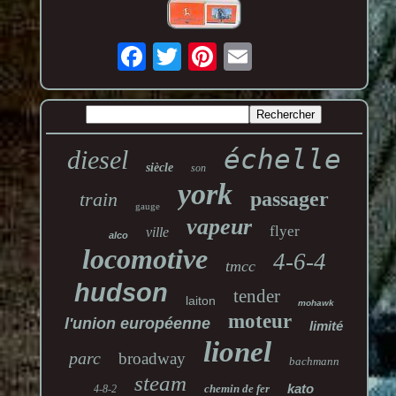
échelle
diesel
siècle
son
york
passager
train
gauge
vapeur
flyer
ville
alco
locomotive
4-6-4
tmcc
hudson
tender
laiton
mohawk
moteur
l'union européenne
limité
lionel
parc
broadway
bachmann
steam
kato
chemin de fer
4-8-2