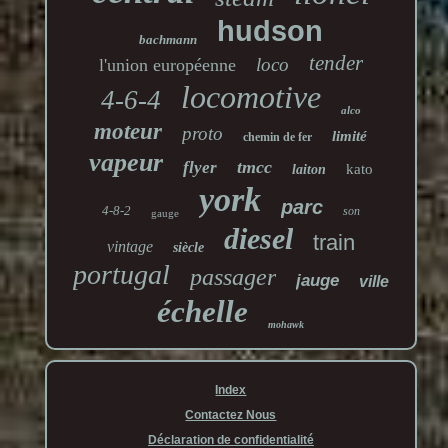
hudson
bachmann
tender
loco
l'union européenne
locomotive
4-6-4
alco
moteur
proto
limité
chemin de fer
vapeur
tmcc
flyer
kato
laiton
york
parc
4-8-2
son
gauge
diesel
train
vintage
siècle
portugal
passager
jauge
ville
échelle
mohawk
Index
Contactez Nous
Déclaration de confidentialité