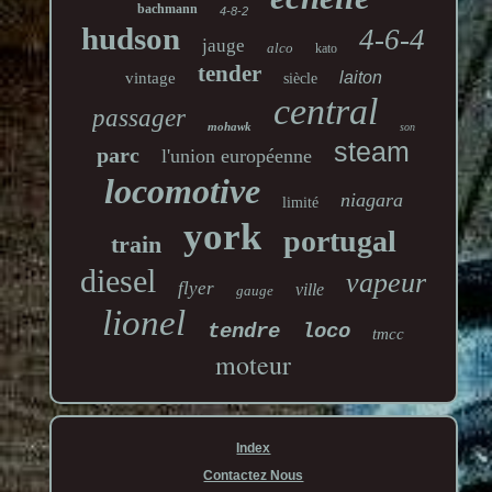
bachmann
4-8-2
hudson
4-6-4
jauge
alco
kato
tender
laiton
vintage
siècle
central
passager
mohawk
son
steam
parc
l'union européenne
locomotive
niagara
limité
york
portugal
train
diesel
vapeur
flyer
ville
gauge
lionel
tendre
loco
tmcc
moteur
Index
Contactez Nous